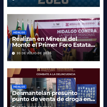
fechas y los precios
HIDALGO
Realizan en Mineral del
Monte el Primer Foro Estatal
contra la Trata de Personas
30 DE JULIO DE 2026
HIDALGO
Desmantelan presunto
punto de venta de droga en
Pachuca; hay dos detenidos