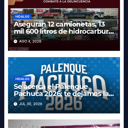
HIDALGO
Aseguran 12 camionetas, 13
mil 600 litros de hidrocarburo
y dos vehículos robados en
AGO 4, 2026
Tula
HIDALGO
Se acerca el Palenque
Pachuca 2026; te dejamos la
cartelera completa, las fechas
JUL 30, 2026
y los precios