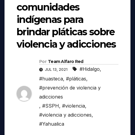
comunidades
indígenas para
brindar pláticas sobre
violencia y adicciones
Por
Team Alfaro Red
#Hidalgo
,
JUL 13, 2021
#huasteca
,
#pláticas
,
#prevención de violencia y
adicciones
,
#SSPH
,
#violencia
,
#violencia y adicciones
,
#Yahualica