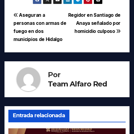
Navegación
Aseguran a
Regidor en Santiago de
personas con armas de
Anaya señalado por
de
fuego en dos
homicidio culposo
entradas
municipios de Hidalgo
Por
Team Alfaro Red
Entrada relacionada