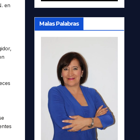
N. en
Malas Palabras
gidor,
on
neces
se
entes