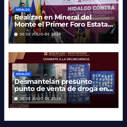
HIDALGO
Realizan en Mineral del
Monte el Primer Foro Estatal
contra la Trata de Personas
30 DE JULIO DE 2026
HIDALGO
Desmantelan presunto
punto de venta de droga en
Pachuca; hay dos detenidos
30 DE JULIO DE 2026