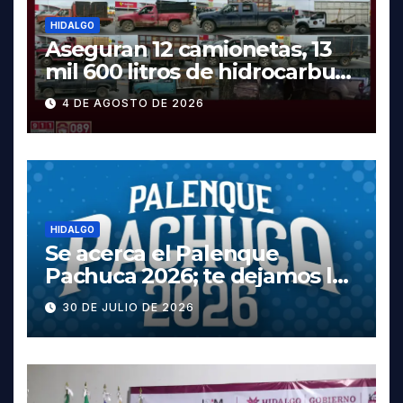
HIDALGO
Aseguran 12 camionetas, 13
mil 600 litros de hidrocarburo
y dos vehículos robados en
4 DE AGOSTO DE 2026
Tula
HIDALGO
Se acerca el Palenque
Pachuca 2026; te dejamos la
cartelera completa, las
30 DE JULIO DE 2026
fechas y los precios