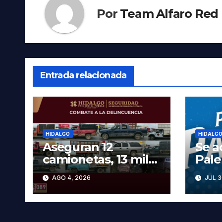
Por
Team Alfaro Red
Entrada relacionada
HIDALGO
HIDALG
Aseguran 12
Se a
camionetas, 13 mil
Pal
600 litros de
2026
AGO 4, 2026
JUL 3
hidrocarburo y dos
cart
vehículos robados
las 
en Tula
prec