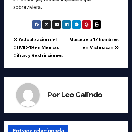
sobreviviera.
Navegación
Actualización del
Masacre a 17 hombres
COVID-19 en México:
en Michoacán
de
Cifras y Restricciones.
entradas
Por
Leo Galindo
Entrada relacionada