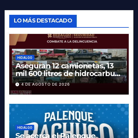
LO MÁS DESTACADO
HIDALGO
Aseguran 12 camionetas, 13
mil 600 litros de hidrocarburo
y dos vehículos robados en
4 DE AGOSTO DE 2026
Tula
HIDALGO
Se acerca el Palenque