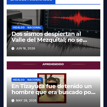
HIDALGO
NACIONAL
Dos sismos despiertan al
Valle del Mezquital; no se
reportan daños en Hidalgo
JUN 18, 2026
HIDALGO
NACIONAL
En Tizayuca fue detenido un
hombre que era buscado por
autoridades de Oaxaca
MAY 28, 2026