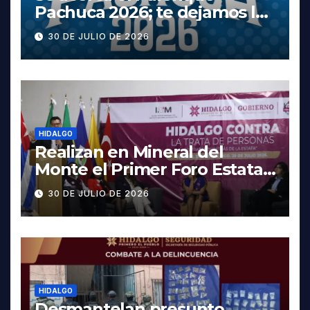
Pachuca 2026; te dejamos la
cartelera completa, las
30 DE JULIO DE 2026
fechas y los precios
HIDALGO
Realizan en Mineral del
Monte el Primer Foro Estatal
contra la Trata de Personas
30 DE JULIO DE 2026
HIDALGO
Desmantelan presunto