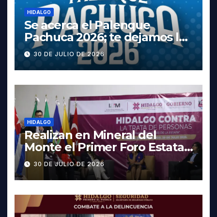
HIDALGO
Se acerca el Palenque
Pachuca 2026; te dejamos la
cartelera completa, las
30 DE JULIO DE 2026
fechas y los precios
HIDALGO
Realizan en Mineral del
Monte el Primer Foro Estatal
contra la Trata de Personas
30 DE JULIO DE 2026