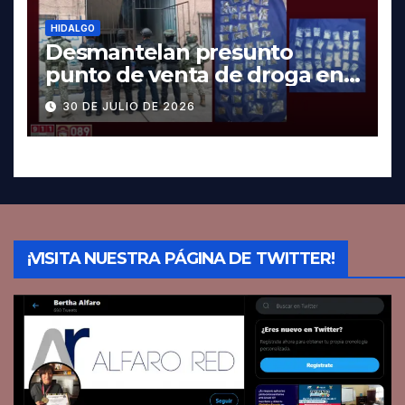
HIDALGO
Desmantelan presunto
punto de venta de droga en
Pachuca; hay dos detenidos
30 DE JULIO DE 2026
¡VISITA NUESTRA PÁGINA DE TWITTER!