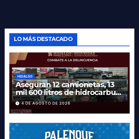
LO MÁS DESTACADO
HIDALGO
Aseguran 12 camionetas, 13
mil 600 litros de hidrocarburo
y dos vehículos robados en
4 DE AGOSTO DE 2026
Tula