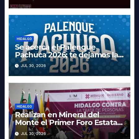
Tula
HIDALGO
Se acerca el Palenque
Pachuca 2026; te dejamos la
cartelera completa, las fechas
JUL 30, 2026
y los precios
HIDALGO
Realizan en Mineral del
Monte el Primer Foro Estatal
contra la Trata de Personas
JUL 30, 2026