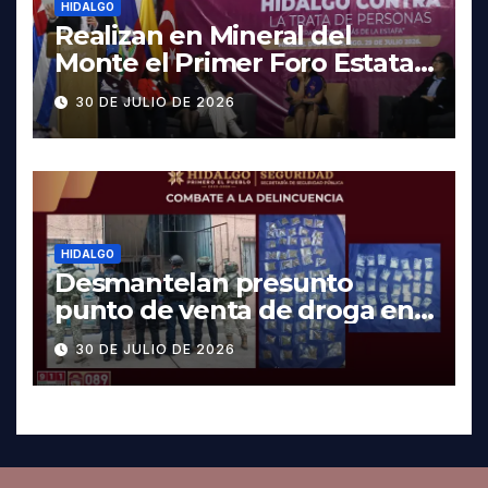
HIDALGO
Realizan en Mineral del
Monte el Primer Foro Estatal
contra la Trata de Personas
30 DE JULIO DE 2026
HIDALGO
Desmantelan presunto
punto de venta de droga en
Pachuca; hay dos detenidos
30 DE JULIO DE 2026