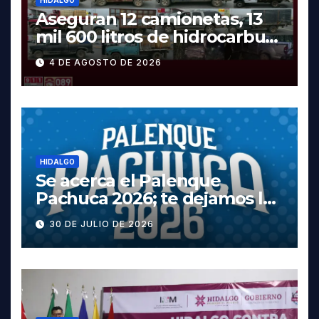
HIDALGO
Aseguran 12 camionetas, 13
mil 600 litros de hidrocarburo
y dos vehículos robados en
4 DE AGOSTO DE 2026
Tula
HIDALGO
Se acerca el Palenque
Pachuca 2026; te dejamos la
cartelera completa, las
30 DE JULIO DE 2026
fechas y los precios