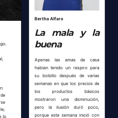
Bertha Alfaro
La mala y la
buena
lgo.
l,
Apenas las amas de casa
habían tenido un respiro para
su bolsillo después de varias
semanas en que los precios de
ón
los productos básicos
 de
mostraron una disminución,
rse
pero la ilusión duró poco,
le;
porque esta semana inició con
e lo