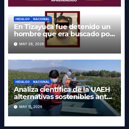
HIDALGO
NACIONAL
En Tizayuca fue detenido un
hombre que era buscado por
autoridades de Oaxaca
MAY 28, 2026
HIDALGO
NACIONAL
Analiza científica de la UAEH
alternativas sostenibles ante
crisis ambiental en Tula-
MAY 11, 2026
Tepeji