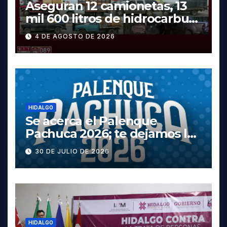
Aseguran 12 camionetas, 13
mil 600 litros de hidrocarburo
y dos vehículos robados en
4 DE AGOSTO DE 2026
Tula
HIDALGO
Se acerca el Palenque
Pachuca 2026; te dejamos la
cartelera completa, las
30 DE JULIO DE 2026
fechas y los precios
HIDALGO