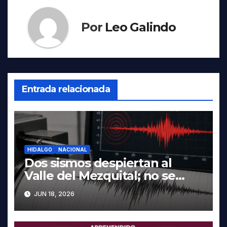
Por
Leo Galindo
Entrada relacionada
HIDALGO
NACIONAL
Dos sismos despiertan al
Valle del Mezquital; no se
reportan daños en Hidalgo
JUN 18, 2026