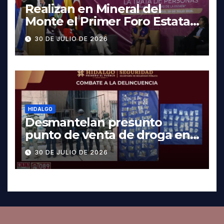
Realizan en Mineral del
Monte el Primer Foro Estatal
contra la Trata de Personas
30 DE JULIO DE 2026
HIDALGO
Desmantelan presunto
punto de venta de droga en
Pachuca; hay dos detenidos
30 DE JULIO DE 2026