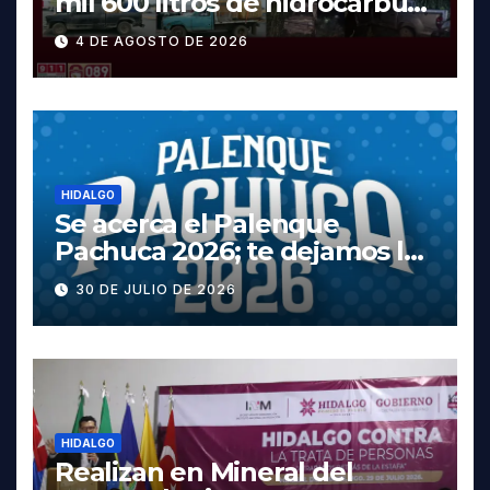
mil 600 litros de hidrocarburo
y dos vehículos robados en
4 DE AGOSTO DE 2026
Tula
HIDALGO
Se acerca el Palenque
Pachuca 2026; te dejamos la
cartelera completa, las
30 DE JULIO DE 2026
fechas y los precios
HIDALGO
Realizan en Mineral del