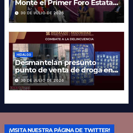
Monte el Primer Foro Estatal
contra la Trata de Personas
30 DE JULIO DE 2026
HIDALGO
Desmantelan presunto
punto de venta de droga en
Pachuca; hay dos detenidos
30 DE JULIO DE 2026
¡VISITA NUESTRA PÁGINA DE TWITTER!