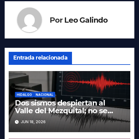
Por
Leo Galindo
Entrada relacionada
HIDALGO
NACIONAL
Dos sismos despiertan al
Valle del Mezquital; no se
reportan daños en Hidalgo
JUN 18, 2026