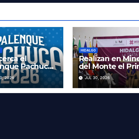
O
HIDALGO
cerca el
Realizan en Mine
enque Pachuca
del Monte el Pr
; te dejamos la
Foro Estatal con
0, 2026
JUL 30, 2026
elera completa,
la Trata de
fechas y los
Personas
ios