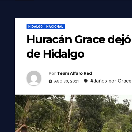
HIDALGO
NACIONAL
Huracán Grace dejó 
de Hidalgo
Por
Team Alfaro Red
#daños por Grace
AGO 30, 2021