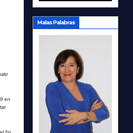
Malas Palabras
atir
69 en
tar
l fin