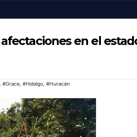
afectaciones en el estad
,
#Grace
,
#Hidalgo
,
#Huracán