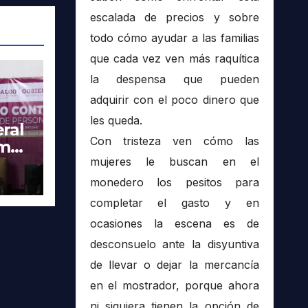
escalada de precios y sobre
todo cómo ayudar a las familias
que cada vez ven más raquítica
la despensa que pueden
adquirir con el poco dinero que
les queda.
ral
Con tristeza ven cómo las
imer
tra
mujeres le buscan en el
monedero los pesitos para
completar el gasto y en
ocasiones la escena es de
desconsuelo ante la disyuntiva
de llevar o dejar la mercancía
en el mostrador, porque ahora
ni siquiera tienen la opción de