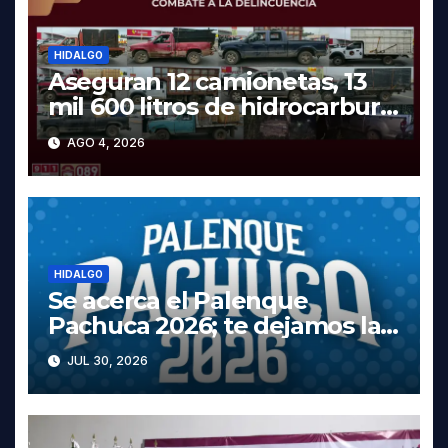
HIDALGO
Aseguran 12 camionetas, 13
mil 600 litros de hidrocarburo
y dos vehículos robados en
AGO 4, 2026
Tula
HIDALGO
Se acerca el Palenque
Pachuca 2026; te dejamos la
cartelera completa, las fechas
JUL 30, 2026
y los precios