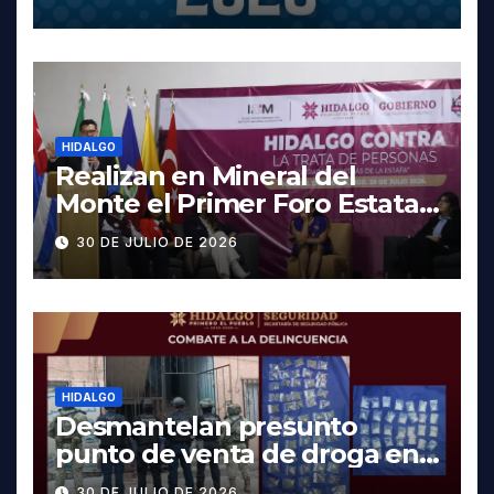
fechas y los precios
HIDALGO
Realizan en Mineral del
Monte el Primer Foro Estatal
contra la Trata de Personas
30 DE JULIO DE 2026
HIDALGO
Desmantelan presunto
punto de venta de droga en
Pachuca; hay dos detenidos
30 DE JULIO DE 2026