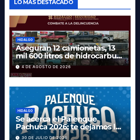
LO MÁS DESTACADO
HIDALGO
Aseguran 12 camionetas, 13
mil 600 litros de hidrocarburo
y dos vehículos robados en
4 DE AGOSTO DE 2026
Tula
HIDALGO
Se acerca el Palenque
Pachuca 2026; te dejamos la
cartelera completa, las
30 DE JULIO DE 2026