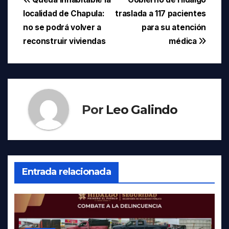
Navegación
localidad de Chapula:
traslada a 117 pacientes
de
no se podrá volver a
para su atención
entradas
reconstruir viviendas
médica
Por
Leo Galindo
Entrada relacionada