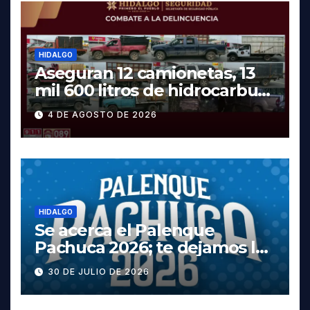
HIDALGO
Aseguran 12 camionetas, 13
mil 600 litros de hidrocarburo
y dos vehículos robados en
4 DE AGOSTO DE 2026
Tula
HIDALGO
Se acerca el Palenque
Pachuca 2026; te dejamos la
cartelera completa, las
30 DE JULIO DE 2026
fechas y los precios