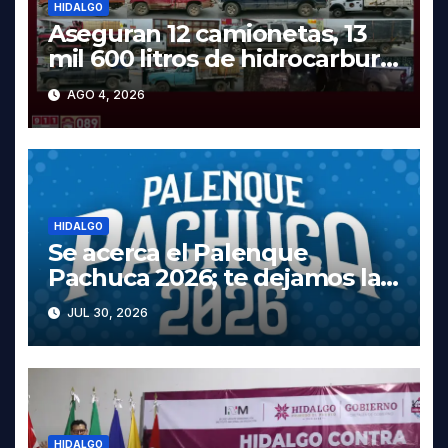
HIDALGO
Aseguran 12 camionetas, 13
mil 600 litros de hidrocarburo
y dos vehículos robados en
AGO 4, 2026
Tula
HIDALGO
Se acerca el Palenque
Pachuca 2026; te dejamos la
cartelera completa, las fechas
JUL 30, 2026
y los precios
HIDALGO