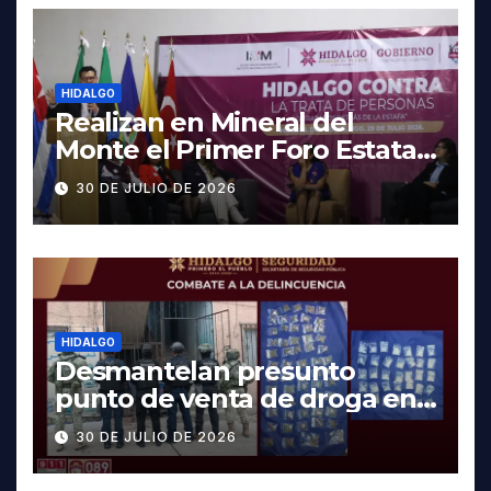
HIDALGO
Realizan en Mineral del
Monte el Primer Foro Estatal
contra la Trata de Personas
30 DE JULIO DE 2026
HIDALGO
Desmantelan presunto
punto de venta de droga en
Pachuca; hay dos detenidos
30 DE JULIO DE 2026