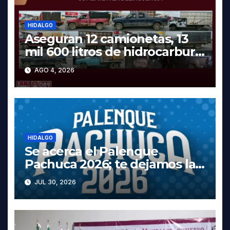
HIDALGO
Aseguran 12 camionetas, 13
mil 600 litros de hidrocarburo
y dos vehículos robados en
AGO 4, 2026
Tula
HIDALGO
Se acerca el Palenque
Pachuca 2026; te dejamos la
cartelera completa, las fechas
JUL 30, 2026
y los precios