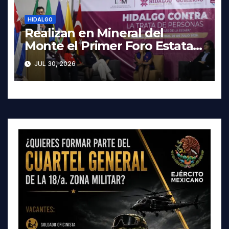
HIDALGO
Realizan en Mineral del
Monte el Primer Foro Estatal
contra la Trata de Personas
JUL 30, 2026