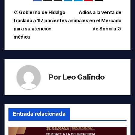
Navegación
Gobierno de Hidalgo
Adiós a la venta de
traslada a 117 pacientes
animales en el Mercado
de
para su atención
de Sonora
entradas
médica
Por
Leo Galindo
Entrada relacionada