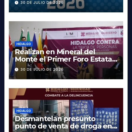
30 DE JULIO DE 2026
fechas y los precios
HIDALGO
Realizan en Mineral del
Monte el Primer Foro Estatal
contra la Trata de Personas
30 DE JULIO DE 2026
HIDALGO
Desmantelan presunto
punto de venta de droga en