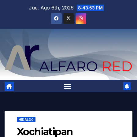
Saltar
Jue. Ago 6th, 2026
8:43:54 PM
al
contenido
HIDALGO
Xochiatipan