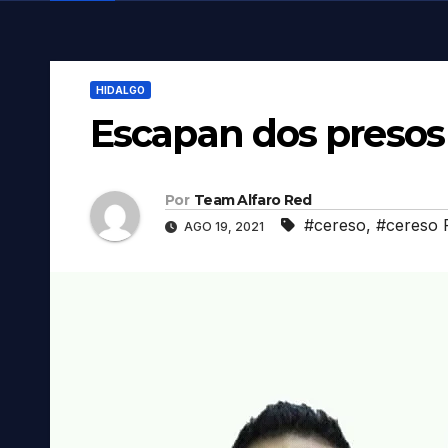
HIDALGO
Escapan dos preso
Por
Team Alfaro Red
#cereso
,
#cereso 
AGO 19, 2021