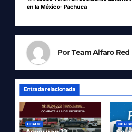
Navegación
en la México- Pachuca
de
entradas
Por
Team Alfaro Red
Entrada relacionada
HIDALGO
HIDALG
Aseguran 12
Se a