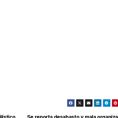
lístico
Se reporta desabasto y mala organiz