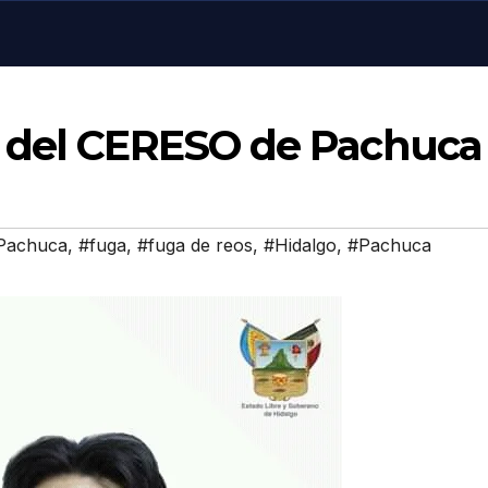
s del CERESO de Pachuca
Pachuca
,
#fuga
,
#fuga de reos
,
#Hidalgo
,
#Pachuca