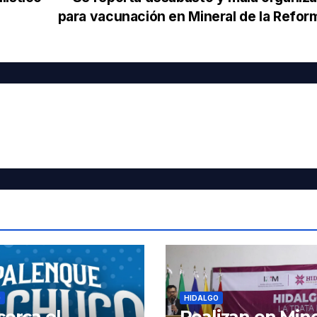
para vacunación en Mineral de la Refo
O
HIDALGO
cerca el
Realizan en Mine