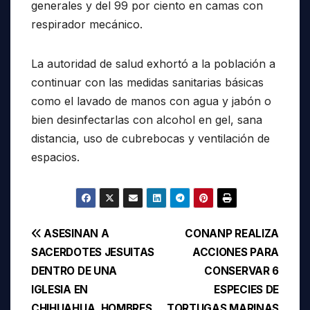
generales y del 99 por ciento en camas con
respirador mecánico.
La autoridad de salud exhortó a la población a
continuar con las medidas sanitarias básicas
como el lavado de manos con agua y jabón o
bien desinfectarlas con alcohol en gel, sana
distancia, uso de cubrebocas y ventilación de
espacios.
Navegación
ASESINAN A
CONANP REALIZA
SACERDOTES JESUITAS
ACCIONES PARA
de
DENTRO DE UNA
CONSERVAR 6
entradas
IGLESIA EN
ESPECIES DE
CHIHUAHUA, HOMBRES
TORTUGAS MARINAS