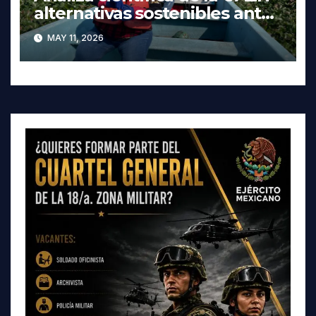
alternativas sostenibles ante
crisis ambiental en Tula-
MAY 11, 2026
Tepeji