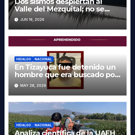
Dos sismos despiertan al
Valle del Mezquital; no se
reportan daños en Hidalgo
JUN 18, 2026
HIDALGO
NACIONAL
En Tizayuca fue detenido un
hombre que era buscado por
autoridades de Oaxaca
MAY 28, 2026
HIDALGO
NACIONAL
Analiza científica de la UAEH