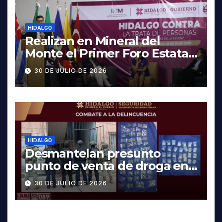
HIDALGO
Realizan en Mineral del
Monte el Primer Foro Estatal
contra la Trata de Personas
30 DE JULIO DE 2026
HIDALGO
Desmantelan presunto
punto de venta de droga en
Pachuca; hay dos detenidos
30 DE JULIO DE 2026