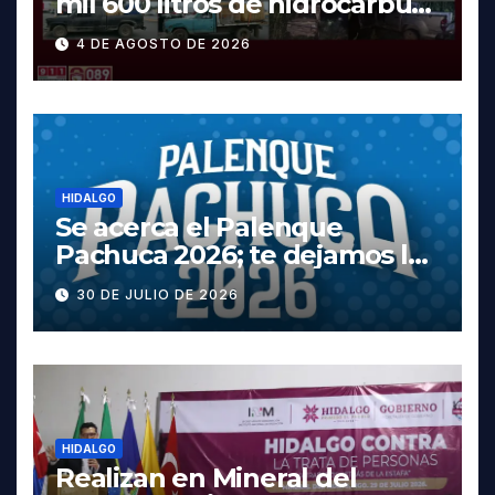
mil 600 litros de hidrocarburo
y dos vehículos robados en
4 DE AGOSTO DE 2026
Tula
HIDALGO
Se acerca el Palenque
Pachuca 2026; te dejamos la
cartelera completa, las
30 DE JULIO DE 2026
fechas y los precios
HIDALGO
Realizan en Mineral del