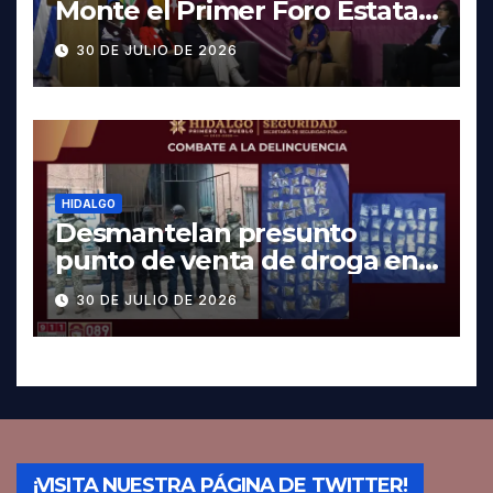
Monte el Primer Foro Estatal
contra la Trata de Personas
30 DE JULIO DE 2026
HIDALGO
Desmantelan presunto
punto de venta de droga en
Pachuca; hay dos detenidos
30 DE JULIO DE 2026
¡VISITA NUESTRA PÁGINA DE TWITTER!