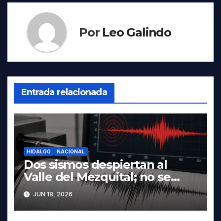
Por
Leo Galindo
Entrada relacionada
HIDALGO
NACIONAL
Dos sismos despiertan al
Valle del Mezquital; no se
reportan daños en Hidalgo
JUN 18, 2026