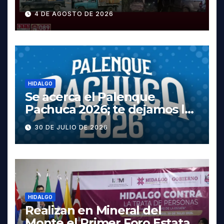
y dos vehículos robados en
4 DE AGOSTO DE 2026
Tula
HIDALGO
Se acerca el Palenque
Pachuca 2026; te dejamos la
cartelera completa, las
30 DE JULIO DE 2026
fechas y los precios
HIDALGO
Realizan en Mineral del
Monte el Primer Foro Estatal