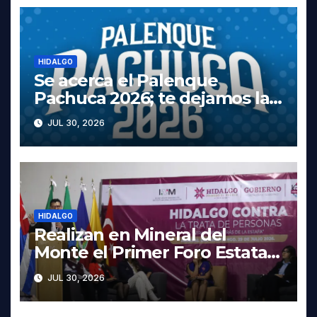
HIDALGO
Se acerca el Palenque
Pachuca 2026; te dejamos la
cartelera completa, las fechas
JUL 30, 2026
y los precios
HIDALGO
Realizan en Mineral del
Monte el Primer Foro Estatal
contra la Trata de Personas
JUL 30, 2026