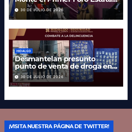
contra la Trata de Personas
30 DE JULIO DE 2026
HIDALGO
Desmantelan presunto
punto de venta de droga en
Pachuca; hay dos detenidos
30 DE JULIO DE 2026
¡VISITA NUESTRA PÁGINA DE TWITTER!