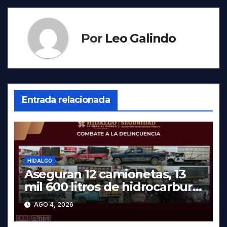
Por
Leo Galindo
Entrada relacionada
HIDALGO
Aseguran 12 camionetas, 13
mil 600 litros de hidrocarburo
y dos vehículos robados en
AGO 4, 2026
Tula