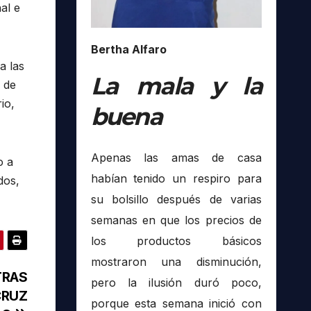
al e
Bertha Alfaro
a las
La mala y la
a de
io,
buena
Apenas las amas de casa
o a
habían tenido un respiro para
dos,
su bolsillo después de varias
semanas en que los precios de
los productos básicos
mostraron una disminución,
TRAS
pero la ilusión duró poco,
CRUZ
porque esta semana inició con