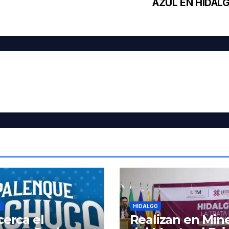
AZUL EN HIDAL
O
HIDALGO
cerca el
Realizan en Mine