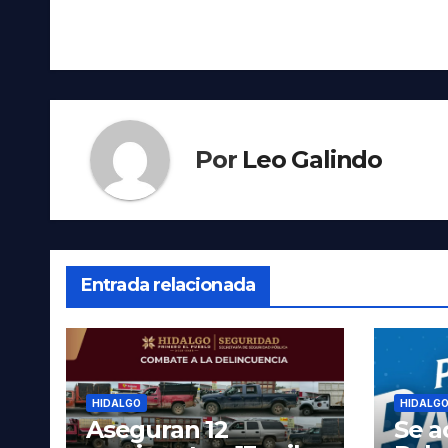
entradas
Por
Leo Galindo
Entrada relacionada
HIDALGO
HIDALG
Aseguran 12
Se a