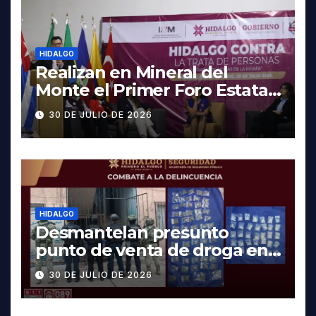
HIDALGO
Realizan en Mineral del
Monte el Primer Foro Estatal
contra la Trata de Personas
30 DE JULIO DE 2026
HIDALGO
Desmantelan presunto
punto de venta de droga en
Pachuca; hay dos detenidos
30 DE JULIO DE 2026