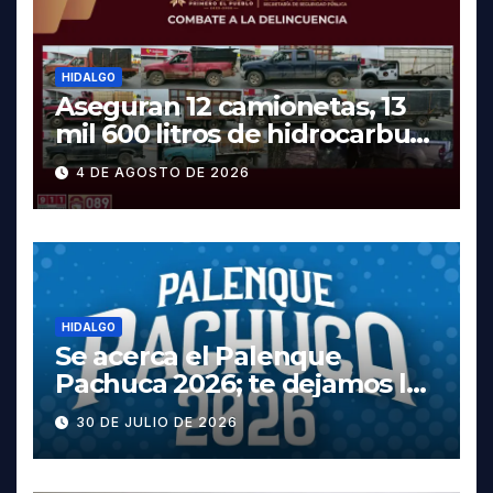
HIDALGO
Aseguran 12 camionetas, 13
mil 600 litros de hidrocarburo
y dos vehículos robados en
4 DE AGOSTO DE 2026
Tula
HIDALGO
Se acerca el Palenque
Pachuca 2026; te dejamos la
cartelera completa, las
30 DE JULIO DE 2026
fechas y los precios