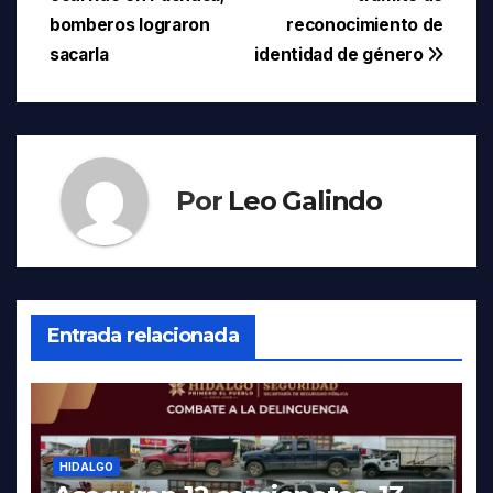
entradas
bomberos lograron
reconocimiento de
sacarla
identidad de género
Por
Leo Galindo
Entrada relacionada
HIDALGO