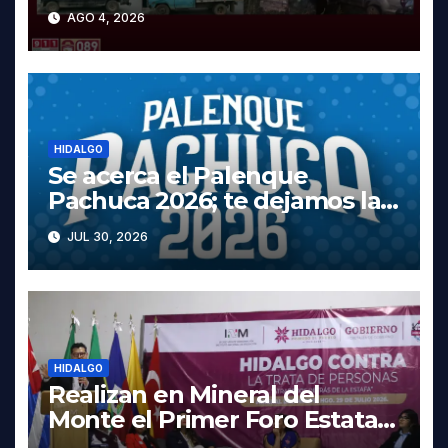
y dos vehículos robados en
AGO 4, 2026
Tula
HIDALGO
Se acerca el Palenque
Pachuca 2026; te dejamos la
cartelera completa, las fechas
JUL 30, 2026
y los precios
HIDALGO
Realizan en Mineral del
Monte el Primer Foro Estatal
contra la Trata de Personas