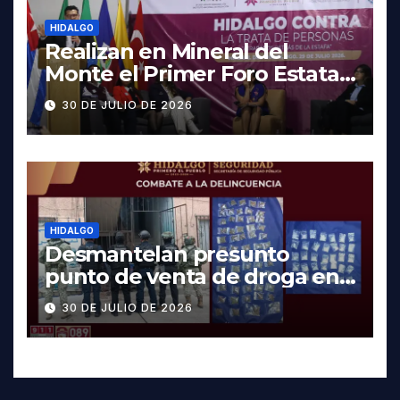
HIDALGO
Realizan en Mineral del
Monte el Primer Foro Estatal
contra la Trata de Personas
30 DE JULIO DE 2026
HIDALGO
Desmantelan presunto
punto de venta de droga en
Pachuca; hay dos detenidos
30 DE JULIO DE 2026