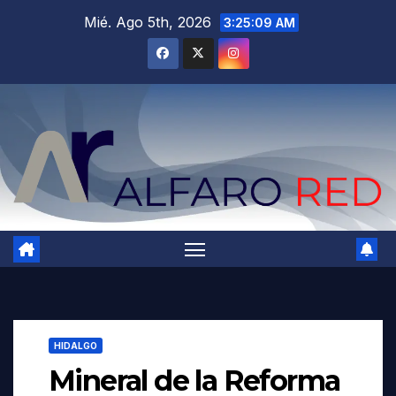
Saltar
Mié. Ago 5th, 2026
3:25:10 AM
al
contenido
HIDALGO
Mineral de la Reforma