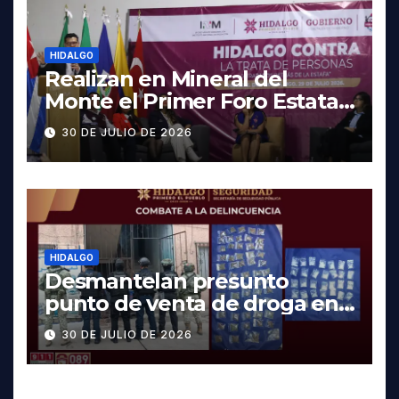
HIDALGO
Realizan en Mineral del
Monte el Primer Foro Estatal
contra la Trata de Personas
30 DE JULIO DE 2026
HIDALGO
Desmantelan presunto
punto de venta de droga en
Pachuca; hay dos detenidos
30 DE JULIO DE 2026