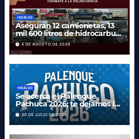
HIDALGO
Aseguran 12 camionetas, 13
mil 600 litros de hidrocarburo
y dos vehículos robados en
4 DE AGOSTO DE 2026
Tula
HIDALGO
Se acerca el Palenque
Pachuca 2026; te dejamos la
cartelera completa, las
30 DE JULIO DE 2026
fechas y los precios