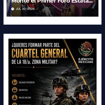
Monte el Primer Foro Estatal
contra la Trata de Personas
JUL 30, 2026