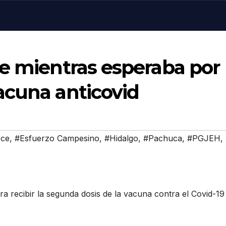
ce mientras esperaba por
acuna anticovid
ece
,
#Esfuerzo Campesino
,
#Hidalgo
,
#Pachuca
,
#PGJEH
,
a recibir la segunda dosis de la vacuna contra el Covid-19