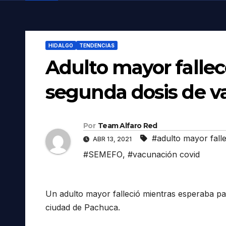
HIDALGO
TENDENCIAS
Adulto mayor falle
segunda dosis de v
Por
Team Alfaro Red
#adulto mayor fall
ABR 13, 2021
#SEMEFO
,
#vacunación covid
Un adulto mayor falleció mientras esperaba par
ciudad de Pachuca.