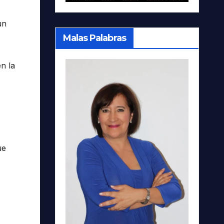
un
Malas Palabras
n la
ue