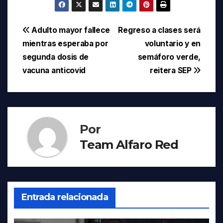
Navegación
Adulto mayor fallece
Regreso a clases será
mientras esperaba por
voluntario y en
de
segunda dosis de
semáforo verde,
entradas
vacuna anticovid
reitera SEP
Por
Team Alfaro Red
Entrada relacionada