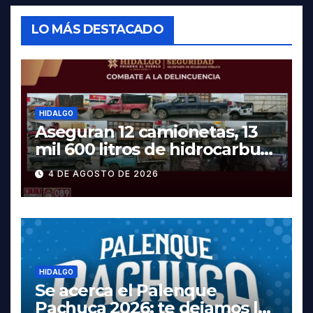
LO MÁS DESTACADO
HIDALGO
Aseguran 12 camionetas, 13
mil 600 litros de hidrocarburo
y dos vehículos robados en
4 DE AGOSTO DE 2026
Tula
HIDALGO
Se acerca el Palenque
Pachuca 2026; te dejamos la