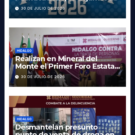
cartelera completa, las
30 DE JULIO DE 2026
fechas y los precios
HIDALGO
Realizan en Mineral del
Monte el Primer Foro Estatal
contra la Trata de Personas
30 DE JULIO DE 2026
HIDALGO
Desmantelan presunto
punto de venta de droga en