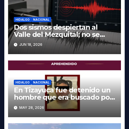
HIDALGO
NACIONAL
Dos sismos despiertan al
Valle del Mezquital; no se
reportan daños en Hidalgo
JUN 18, 2026
HIDALGO
NACIONAL
En Tizayuca fue detenido un
hombre que era buscado por
autoridades de Oaxaca
MAY 28, 2026