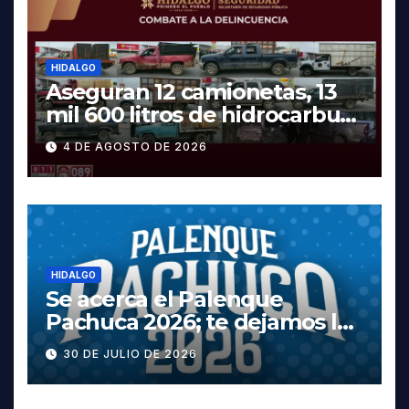
HIDALGO
Aseguran 12 camionetas, 13
mil 600 litros de hidrocarburo
y dos vehículos robados en
4 DE AGOSTO DE 2026
Tula
HIDALGO
Se acerca el Palenque
Pachuca 2026; te dejamos la
cartelera completa, las
30 DE JULIO DE 2026
fechas y los precios