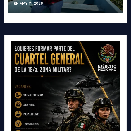
crisis ambiental en Tula-
MAY 11, 2026
Tepeji