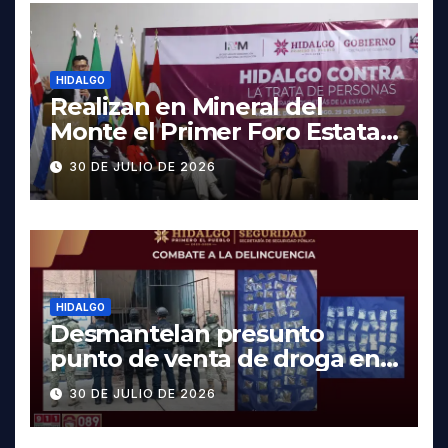
HIDALGO
Realizan en Mineral del
Monte el Primer Foro Estatal
contra la Trata de Personas
30 DE JULIO DE 2026
HIDALGO
Desmantelan presunto
punto de venta de droga en
Pachuca; hay dos detenidos
30 DE JULIO DE 2026