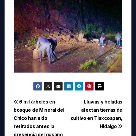
Navegación
6 mil árboles en
Lluvias y heladas
bosque de Mineral del
afectan tierras de
de
Chico han sido
cultivo en Tlaxcoapan,
entradas
retirados antes la
Hidalgo
presencia del gusano