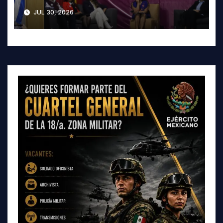
contra la Trata de Personas
JUL 30, 2026