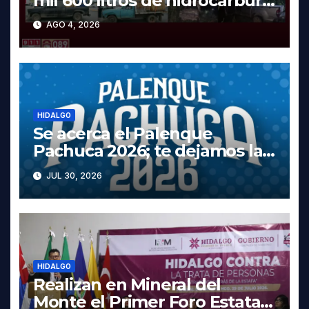
mil 600 litros de hidrocarburo
y dos vehículos robados en
AGO 4, 2026
Tula
HIDALGO
Se acerca el Palenque
Pachuca 2026; te dejamos la
cartelera completa, las fechas
JUL 30, 2026
y los precios
HIDALGO
Realizan en Mineral del
Monte el Primer Foro Estatal