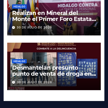
HIDALGO
Realizan en Mineral del
Monte el Primer Foro Estatal
contra la Trata de Personas
30 DE JULIO DE 2026
HIDALGO
Desmantelan presunto
punto de venta de droga en
Pachuca; hay dos detenidos
30 DE JULIO DE 2026