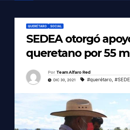
QUERÉTARO
SOCIAL
SEDEA otorgó apoyo
queretano por 55 m
Por
Team Alfaro Red
#querétaro
,
#SED
DIC 30, 2021