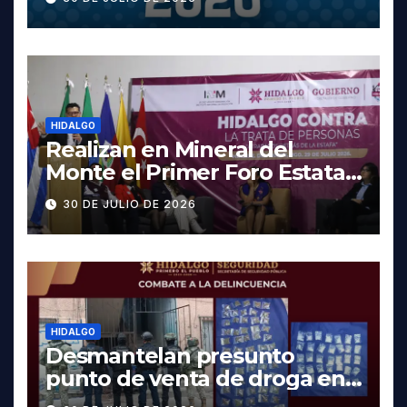
fechas y los precios
HIDALGO
Realizan en Mineral del
Monte el Primer Foro Estatal
contra la Trata de Personas
30 DE JULIO DE 2026
HIDALGO
Desmantelan presunto
punto de venta de droga en
Pachuca; hay dos detenidos