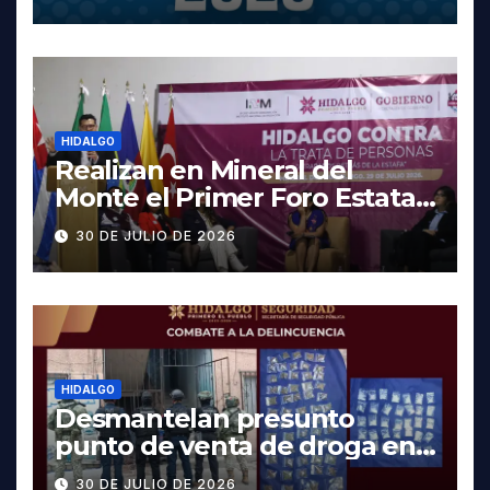
fechas y los precios
HIDALGO
Realizan en Mineral del
Monte el Primer Foro Estatal
contra la Trata de Personas
30 DE JULIO DE 2026
HIDALGO
Desmantelan presunto
punto de venta de droga en
Pachuca; hay dos detenidos
30 DE JULIO DE 2026