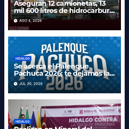
Aseguran 12 camionetas, 13
mil 600 litros de hidrocarburo
y dos vehículos robados en
AGO 4, 2026
Tula
HIDALGO
Se acerca el Palenque
Pachuca 2026; te dejamos la
cartelera completa, las fechas
JUL 30, 2026
y los precios
HIDALGO