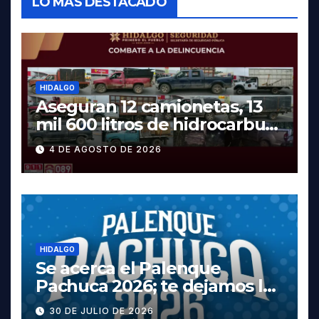
LO MÁS DESTACADO
HIDALGO
Aseguran 12 camionetas, 13
mil 600 litros de hidrocarburo
y dos vehículos robados en
4 DE AGOSTO DE 2026
Tula
HIDALGO
Se acerca el Palenque
Pachuca 2026; te dejamos la
cartelera completa, las
30 DE JULIO DE 2026