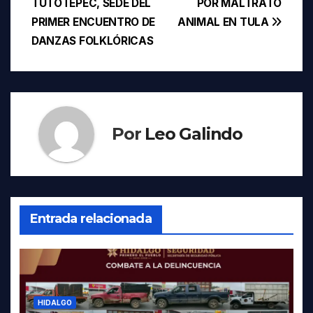
TUTOTEPEC, SEDE DEL
POR MALTRATO
de
PRIMER ENCUENTRO DE
ANIMAL EN TULA
entradas
DANZAS FOLKLÓRICAS
Por
Leo Galindo
Entrada relacionada
HIDALGO