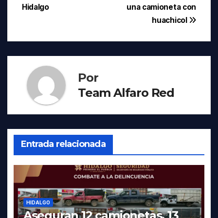
de
Hidalgo
una camioneta con
entradas
huachicol
Por
Team Alfaro Red
Entrada relacionada
HIDALGO
Aseguran 12 camionetas, 13