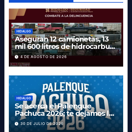
HIDALGO
Aseguran 12 camionetas, 13
mil 600 litros de hidrocarburo
y dos vehículos robados en
4 DE AGOSTO DE 2026
Tula
HIDALGO
Se acerca el Palenque
Pachuca 2026; te dejamos la
cartelera completa, las
30 DE JULIO DE 2026
fechas y los precios