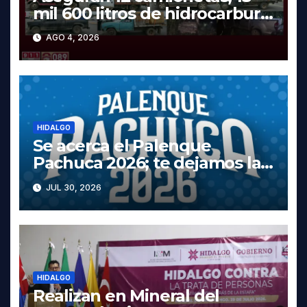
mil 600 litros de hidrocarburo
y dos vehículos robados en
AGO 4, 2026
Tula
HIDALGO
Se acerca el Palenque
Pachuca 2026; te dejamos la
cartelera completa, las fechas
JUL 30, 2026
y los precios
HIDALGO
Realizan en Mineral del