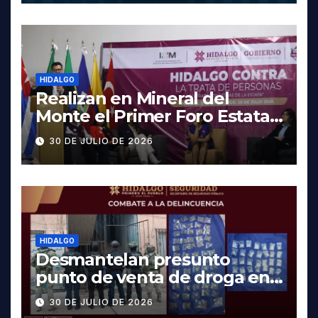
HIDALGO
Realizan en Mineral del
Monte el Primer Foro Estatal
contra la Trata de Personas
30 DE JULIO DE 2026
HIDALGO
Desmantelan presunto
punto de venta de droga en
Pachuca; hay dos detenidos
30 DE JULIO DE 2026