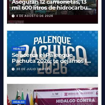
Aseguran 12 camionetas, 13
mil 600 litros de hidrocarburo
y dos vehículos robados en
4 DE AGOSTO DE 2026
Tula
HIDALGO
Se acerca el Palenque
Pachuca 2026; te dejamos la
cartelera completa, las
30 DE JULIO DE 2026
fechas y los precios
HIDALGO