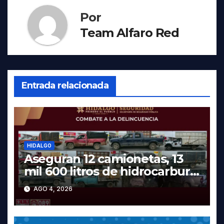
Por
Team Alfaro Red
Entrada relacionada
HIDALGO
Aseguran 12 camionetas, 13
mil 600 litros de hidrocarburo
y dos vehículos robados en
AGO 4, 2026
Tula