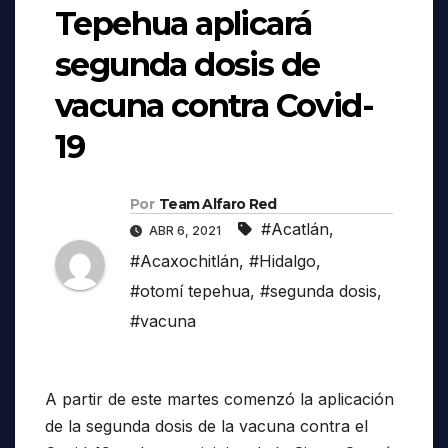
Tepehua aplicará
segunda dosis de
vacuna contra Covid-
19
Por
Team Alfaro Red
#Acatlán
,
ABR 6, 2021
#Acaxochitlán
,
#Hidalgo
,
#otomí tepehua
,
#segunda dosis
,
#vacuna
A partir de este martes comenzó la aplicación
de la segunda dosis de la vacuna contra el