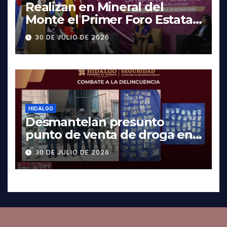
Realizan en Mineral del
Monte el Primer Foro Estatal
contra la Trata de Personas
30 DE JULIO DE 2026
HIDALGO
Desmantelan presunto
punto de venta de droga en
Pachuca; hay dos detenidos
30 DE JULIO DE 2026