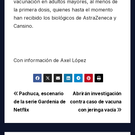
vacunación en adultos mayores, al menos de
la primera dosis, quienes hasta el momento
han recibido los biológicos de AstraZeneca y
Cansino.
Con información de Axel López
Navegación
Pachuca, escenario
Abrirán investigación
de la serie Gardenia de
contra caso de vacuna
de
Netflix
con jeringa vacía
entradas