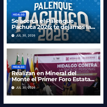
HIDALGO
Se acerca el Palenque
Pachuca 2026; te dejamos la
cartelera completa, las fechas
JUL 30, 2026
y los precios
HIDALGO
Realizan en Mineral del
Monte el Primer Foro Estatal
contra la Trata de Personas
JUL 30, 2026