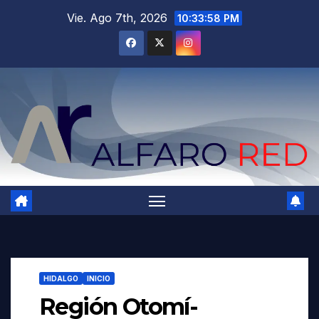
Saltar
Vie. Ago 7th, 2026
10:33:59 PM
al
contenido
HIDALGO
INICIO
Región Otomí-