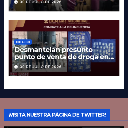
30 DE JULIO DE 2026
HIDALGO
Desmantelan presunto
punto de venta de droga en
Pachuca; hay dos detenidos
30 DE JULIO DE 2026
¡VISITA NUESTRA PÁGINA DE TWITTER!