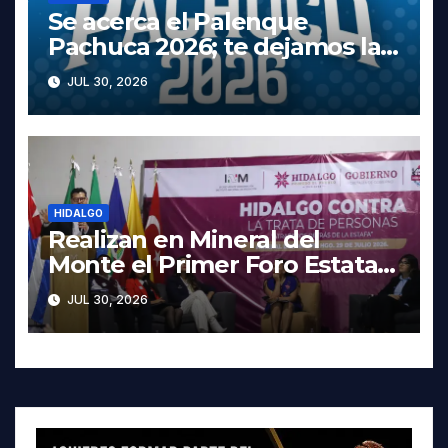
Se acerca el Palenque
Pachuca 2026; te dejamos la
cartelera completa, las fechas
JUL 30, 2026
y los precios
HIDALGO
Realizan en Mineral del
Monte el Primer Foro Estatal
contra la Trata de Personas
JUL 30, 2026