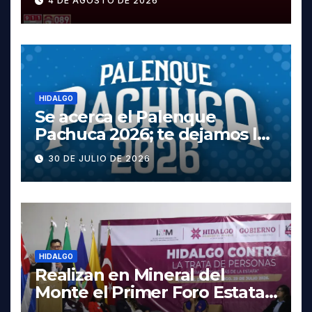
4 DE AGOSTO DE 2026
Tula
HIDALGO
Se acerca el Palenque
Pachuca 2026; te dejamos la
cartelera completa, las
30 DE JULIO DE 2026
fechas y los precios
HIDALGO
Realizan en Mineral del
Monte el Primer Foro Estatal
contra la Trata de Personas