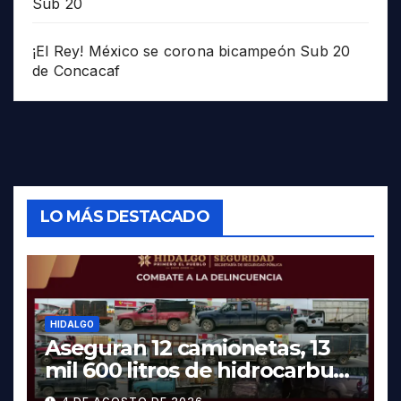
Sub 20
¡El Rey! México se corona bicampeón Sub 20
de Concacaf
LO MÁS DESTACADO
HIDALGO
Aseguran 12 camionetas, 13
mil 600 litros de hidrocarburo
y dos vehículos robados en