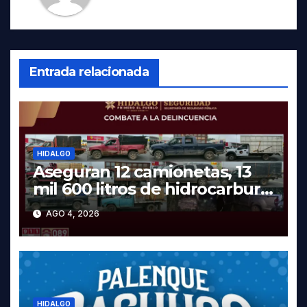
Entrada relacionada
HIDALGO
Aseguran 12 camionetas, 13
mil 600 litros de hidrocarburo
y dos vehículos robados en
AGO 4, 2026
Tula
HIDALGO