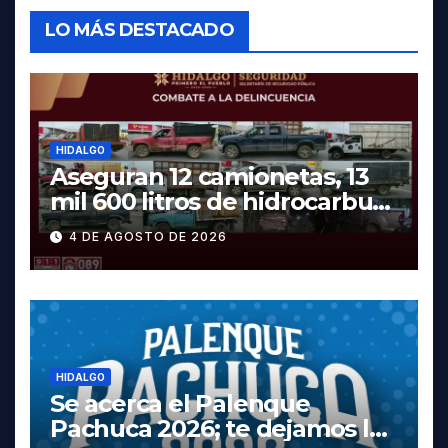
LO MÁS DESTACADO
HIDALGO
Aseguran 12 camionetas, 13
mil 600 litros de hidrocarburo
y dos vehículos robados en
4 DE AGOSTO DE 2026
Tula
HIDALGO
Se acerca el Palenque
Pachuca 2026; te dejamos la