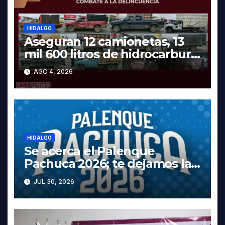
HIDALGO
Aseguran 12 camionetas, 13
mil 600 litros de hidrocarburo
y dos vehículos robados en
AGO 4, 2026
Tula
HIDALGO
Se acerca el Palenque
Pachuca 2026; te dejamos la
cartelera completa, las fechas
JUL 30, 2026
y los precios