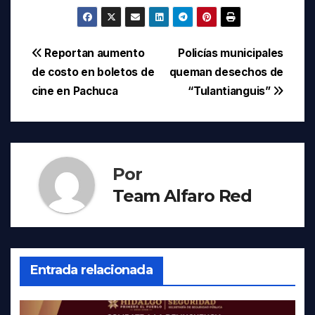
Navegación
Reportan aumento
Policías municipales
de costo en boletos de
queman desechos de
de
cine en Pachuca
“Tulantianguis”
entradas
Por
Team Alfaro Red
Entrada relacionada