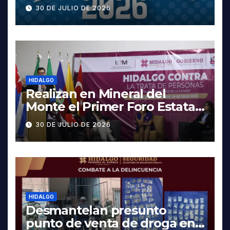
cartelera completa, las
30 DE JULIO DE 2026
fechas y los precios
HIDALGO
Realizan en Mineral del
Monte el Primer Foro Estatal
contra la Trata de Personas
30 DE JULIO DE 2026
HIDALGO
Desmantelan presunto
punto de venta de droga en