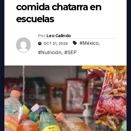
comida chatarra en
escuelas
Por
Leo Galindo
#México
,
OCT 21, 2024
#Nutrición
,
#SEP