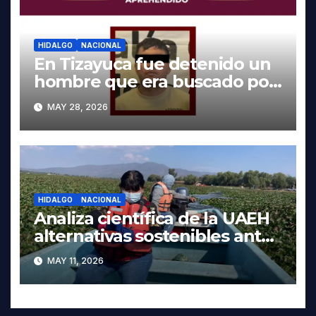
HIDALGO
NACIONAL
En Tizayuca fue detenido un
hombre que era buscado por
autoridades de Oaxaca
MAY 28, 2026
HIDALGO
NACIONAL
Analiza científica de la UAEH
alternativas sostenibles ante
crisis ambiental en Tula-
MAY 11, 2026
Tepeji