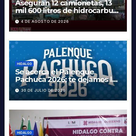
Aseguran 12 camionetas, 13
mil 600 litros de hidrocarburo
y dos vehículos robados en
4 DE AGOSTO DE 2026
Tula
HIDALGO
Se acerca el Palenque
Pachuca 2026; te dejamos la
cartelera completa, las
30 DE JULIO DE 2026
fechas y los precios
HIDALGO