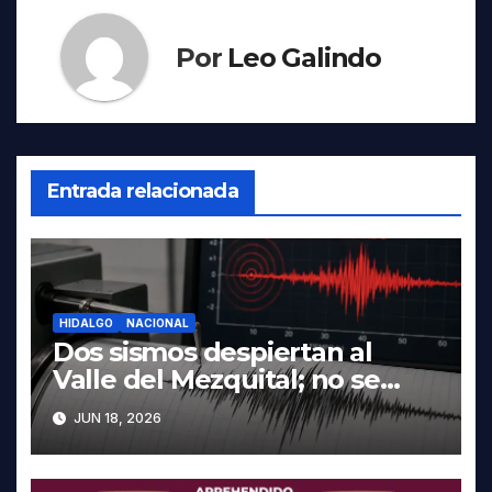
Por
Leo Galindo
Entrada relacionada
HIDALGO
NACIONAL
Dos sismos despiertan al
Valle del Mezquital; no se
reportan daños en Hidalgo
JUN 18, 2026