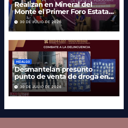
Realizan en Mineral del
Monte el Primer Foro Estatal
contra la Trata de Personas
30 DE JULIO DE 2026
HIDALGO
Desmantelan presunto
punto de venta de droga en
Pachuca; hay dos detenidos
30 DE JULIO DE 2026