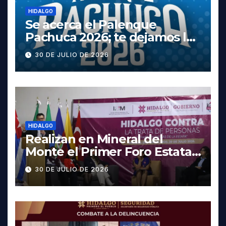
HIDALGO
Se acerca el Palenque
Pachuca 2026; te dejamos la
cartelera completa, las
30 DE JULIO DE 2026
fechas y los precios
HIDALGO
Realizan en Mineral del
Monte el Primer Foro Estatal
contra la Trata de Personas
30 DE JULIO DE 2026