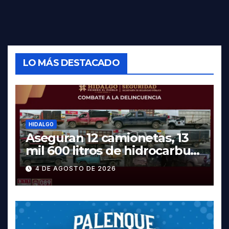
LO MÁS DESTACADO
HIDALGO
Aseguran 12 camionetas, 13
mil 600 litros de hidrocarburo
y dos vehículos robados en
4 DE AGOSTO DE 2026
Tula