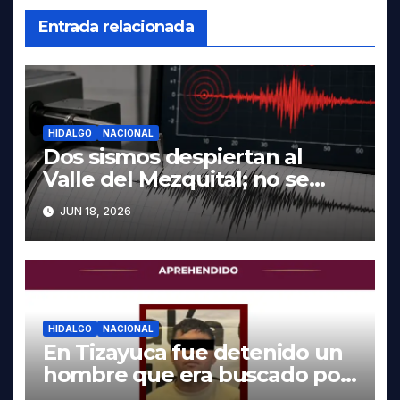
Entrada relacionada
HIDALGO
NACIONAL
Dos sismos despiertan al
Valle del Mezquital; no se
reportan daños en Hidalgo
JUN 18, 2026
HIDALGO
NACIONAL
En Tizayuca fue detenido un
hombre que era buscado por
autoridades de Oaxaca