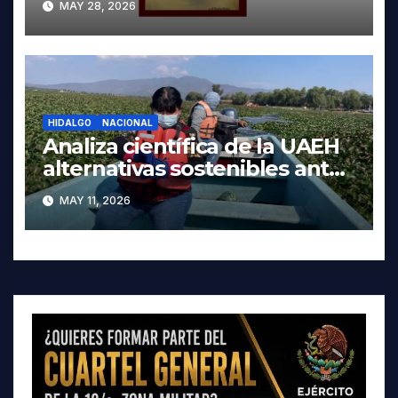
MAY 28, 2026
HIDALGO
NACIONAL
Analiza científica de la UAEH
alternativas sostenibles ante
crisis ambiental en Tula-
MAY 11, 2026
Tepeji