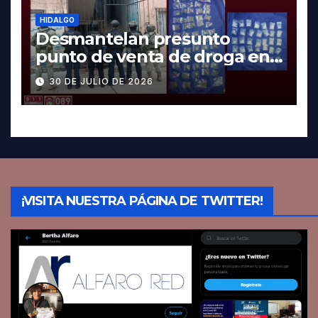
HIDALGO
Desmantelan presunto
punto de venta de droga en
Pachuca; hay dos detenidos
30 DE JULIO DE 2026
¡VISITA NUESTRA PÁGINA DE TWITTER!