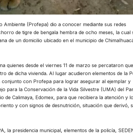
io Ambiente (Profepa) dio a conocer mediante sus redes
chorro de tigre de bengala hembra de ocho meses, la cual 
a de un domicilio ubicado en el municipio de Chimalhuac
ona quienes desde el viernes 11 de marzo se percataron que
ro de dicha vivienda. Al lugar acudieron elementos de la Po
 conjunto con Profepa para lograr asegurar al ejemplar y
ejo para la Conservación de la Vida Silvestre (UMA) del Pa
o de Calimaya, Edomex, para que recibiera la atención y l
iento y con signos de desnutrición, situación que derivó, 
, la presidencia municipal, elementos de la policía, SEDE