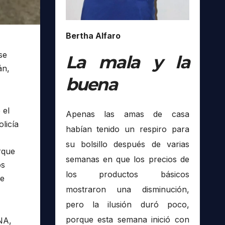
Bertha Alfaro
se
La mala y la
án,
buena
 el
Apenas las amas de casa
licía
habían tenido un respiro para
su bolsillo después de varias
rque
semanas en que los precios de
os
los productos básicos
se
mostraron una disminución,
pero la ilusión duró poco,
porque esta semana inició con
NA,