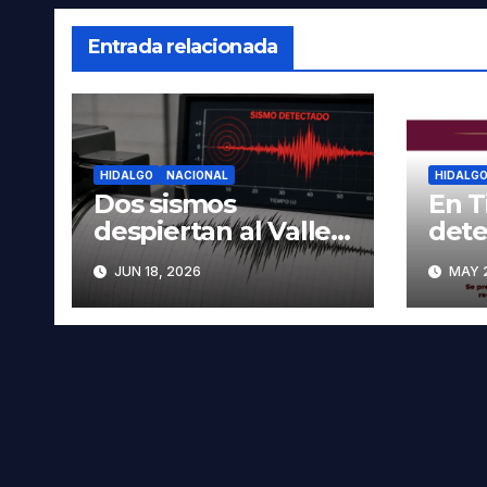
Entrada relacionada
HIDALGO
NACIONAL
HIDALG
Dos sismos
En T
despiertan al Valle
dete
del Mezquital; no se
hom
JUN 18, 2026
MAY 2
reportan daños en
busc
Hidalgo
auto
Oax