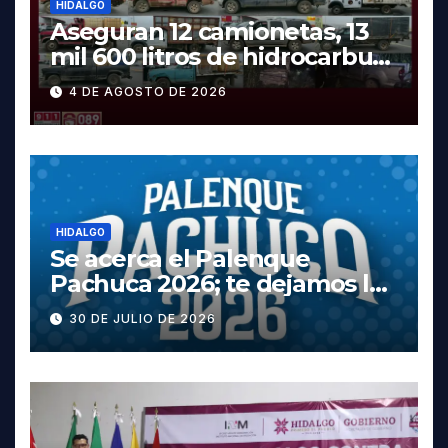
HIDALGO
Aseguran 12 camionetas, 13
mil 600 litros de hidrocarburo
y dos vehículos robados en
4 DE AGOSTO DE 2026
Tula
HIDALGO
Se acerca el Palenque
Pachuca 2026; te dejamos la
cartelera completa, las
30 DE JULIO DE 2026
fechas y los precios