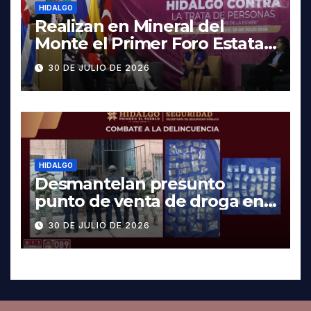
HIDALGO
Realizan en Mineral del
Monte el Primer Foro Estatal
contra la Trata de Personas
30 DE JULIO DE 2026
HIDALGO
Desmantelan presunto
punto de venta de droga en
Pachuca; hay dos detenidos
30 DE JULIO DE 2026