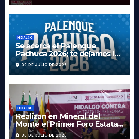
HIDALGO
Se acerca el Palenque
Pachuca 2026; te dejamos la
cartelera completa, las
30 DE JULIO DE 2026
fechas y los precios
HIDALGO
Realizan en Mineral del
Monte el Primer Foro Estatal
contra la Trata de Personas
30 DE JULIO DE 2026