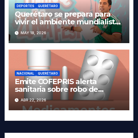
DEPORTES
QUERÉTARO
Querétaro se prepara para
vivir el ambiente mundialista.
MAY 18, 2026
NACIONAL
QUERÉTARO
Emite COFEPRIS alerta
sanitaria sobre robo de
medicamentos
ABR 22, 2026