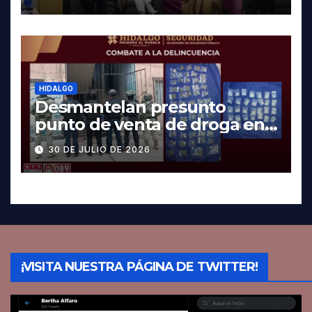
HIDALGO
Desmantelan presunto
punto de venta de droga en
Pachuca; hay dos detenidos
30 DE JULIO DE 2026
¡VISITA NUESTRA PÁGINA DE TWITTER!