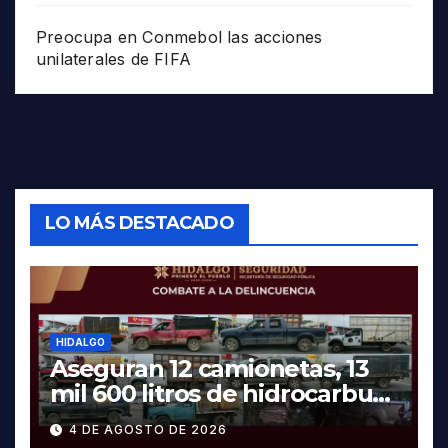
Preocupa en Conmebol las acciones
unilaterales de FIFA
LO MÁS DESTACADO
HIDALGO
Aseguran 12 camionetas, 13
mil 600 litros de hidrocarburo
y dos vehículos robados en
4 DE AGOSTO DE 2026
Tula