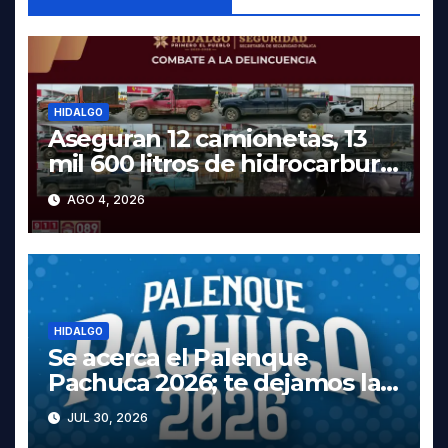
HIDALGO
Aseguran 12 camionetas, 13
mil 600 litros de hidrocarburo
y dos vehículos robados en
AGO 4, 2026
Tula
HIDALGO
Se acerca el Palenque
Pachuca 2026; te dejamos la
cartelera completa, las fechas
JUL 30, 2026
y los precios