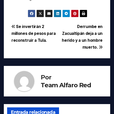
Navegación
Se invertirán 2
Derrumbe en
millones de pesos para
Zacualtipán deja a un
de
reconstruir a Tula.
herido y a un hombre
entradas
muerto.
Por
Team Alfaro Red
Entrada relacionada