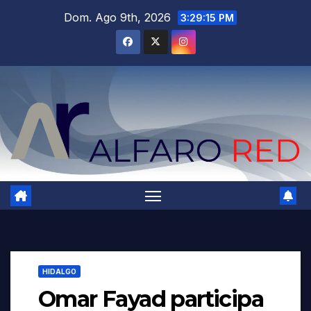
Saltar
Dom. Ago 9th, 2026
3:29:16 PM
al
contenido
HIDALGO
Omar Fayad participa