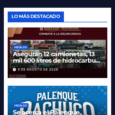
LO MÁS DESTACADO
HIDALGO
Aseguran 12 camionetas, 13
mil 600 litros de hidrocarburo
y dos vehículos robados en
4 DE AGOSTO DE 2026
Tula
HIDALGO
Se acerca el Palenque