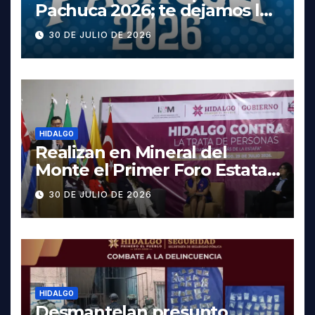
Pachuca 2026; te dejamos la
cartelera completa, las
30 DE JULIO DE 2026
fechas y los precios
HIDALGO
Realizan en Mineral del
Monte el Primer Foro Estatal
contra la Trata de Personas
30 DE JULIO DE 2026
HIDALGO
Desmantelan presunto