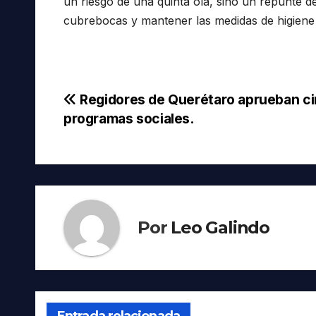
un riesgo de una quinta ola, sino un repunte d
cubrebocas y mantener las medidas de higiene 
Navegación
Regidores de Querétaro aprueban c
programas sociales.
de
entradas
Por
Leo Galindo
Entrada relacionada