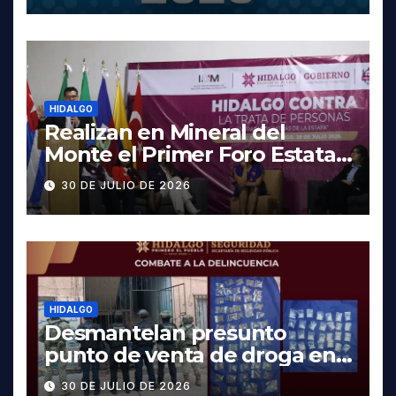
HIDALGO
Realizan en Mineral del
Monte el Primer Foro Estatal
contra la Trata de Personas
30 DE JULIO DE 2026
HIDALGO
Desmantelan presunto
punto de venta de droga en
Pachuca; hay dos detenidos
30 DE JULIO DE 2026