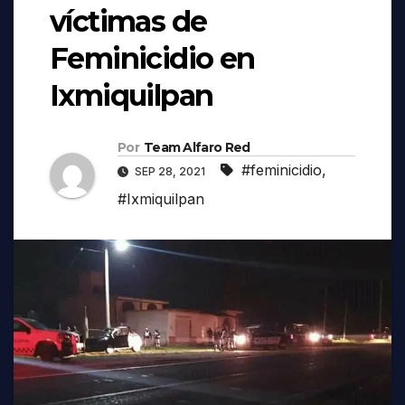
víctimas de
Feminicidio en
Ixmiquilpan
Por
Team Alfaro Red
#feminicidio
,
SEP 28, 2021
#Ixmiquilpan