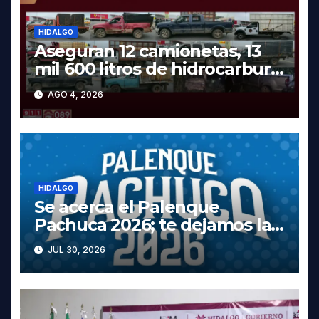
HIDALGO
Aseguran 12 camionetas, 13
mil 600 litros de hidrocarburo
y dos vehículos robados en
AGO 4, 2026
Tula
HIDALGO
Se acerca el Palenque
Pachuca 2026; te dejamos la
cartelera completa, las fechas
JUL 30, 2026
y los precios