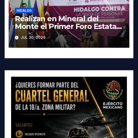
HIDALGO
Realizan en Mineral del
Monte el Primer Foro Estatal
contra la Trata de Personas
JUL 30, 2026