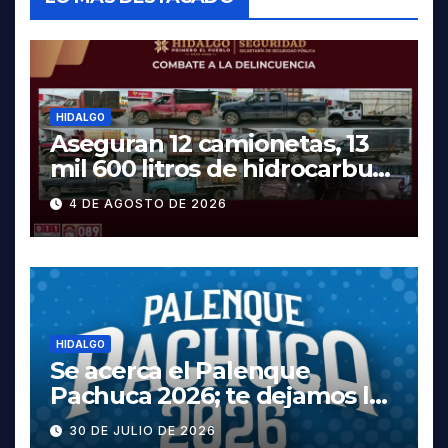
HIDALGO
Aseguran 12 camionetas, 13
mil 600 litros de hidrocarburo
y dos vehículos robados en
4 DE AGOSTO DE 2026
Tula
HIDALGO
Se acerca el Palenque
Pachuca 2026; te dejamos la
cartelera completa, las
30 DE JULIO DE 2026
fechas y los precios