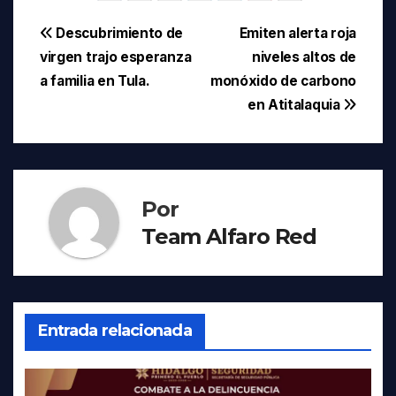
Navegación
Descubrimiento de
Emiten alerta roja
virgen trajo esperanza
niveles altos de
de
a familia en Tula.
monóxido de carbono
entradas
en Atitalaquia
Por
Team Alfaro Red
Entrada relacionada