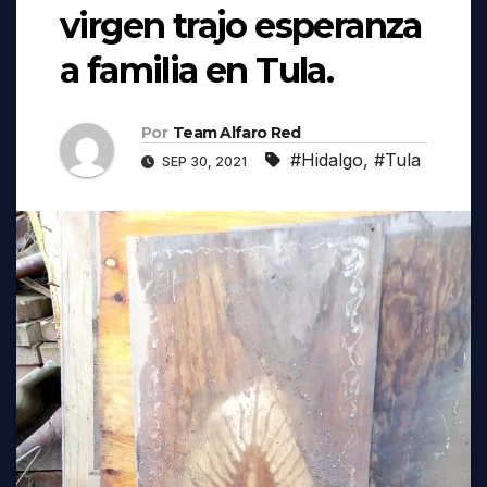
virgen trajo esperanza
a familia en Tula.
Por
Team Alfaro Red
#Hidalgo
,
#Tula
SEP 30, 2021