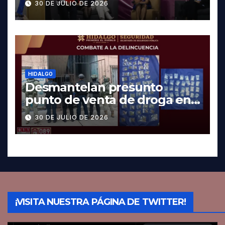
30 DE JULIO DE 2026
HIDALGO
Desmantelan presunto
punto de venta de droga en
Pachuca; hay dos detenidos
30 DE JULIO DE 2026
¡VISITA NUESTRA PÁGINA DE TWITTER!