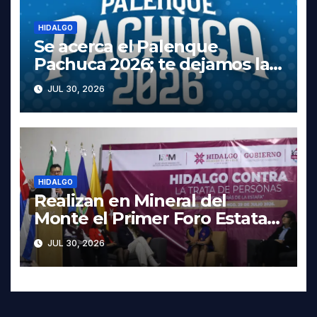
HIDALGO
Se acerca el Palenque
Pachuca 2026; te dejamos la
cartelera completa, las fechas
JUL 30, 2026
y los precios
HIDALGO
Realizan en Mineral del
Monte el Primer Foro Estatal
contra la Trata de Personas
JUL 30, 2026