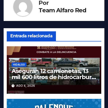
Por
Team Alfaro Red
Entrada relacionada
HIDALGO
Aseguran 12 camionetas, 13
mil 600 litros de hidrocarburo
y dos vehículos robados en
AGO 4, 2026
Tula