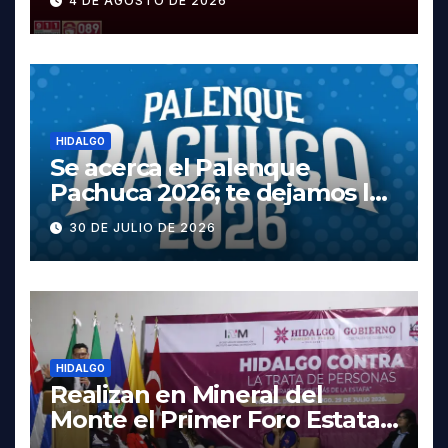
4 DE AGOSTO DE 2026
Tula
HIDALGO
Se acerca el Palenque
Pachuca 2026; te dejamos la
cartelera completa, las
30 DE JULIO DE 2026
fechas y los precios
HIDALGO
Realizan en Mineral del
Monte el Primer Foro Estatal
contra la Trata de Personas