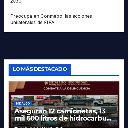
2030
Preocupa en Conmebol las acciones
unilaterales de FIFA
LO MÁS DESTACADO
HIDALGO
Aseguran 12 camionetas, 13
mil 600 litros de hidrocarburo
y dos vehículos robados en