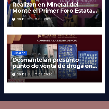
Realizan en Mineral del
Monte el Primer Foro Estatal
contra la Trata de Personas
30 DE JULIO DE 2026
HIDALGO
Desmantelan presunto
punto de venta de droga en
Pachuca; hay dos detenidos
30 DE JULIO DE 2026