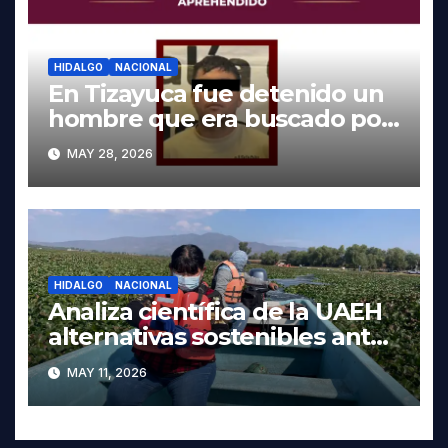
HIDALGO
NACIONAL
En Tizayuca fue detenido un
hombre que era buscado por
autoridades de Oaxaca
MAY 28, 2026
HIDALGO
NACIONAL
Analiza científica de la UAEH
alternativas sostenibles ante
crisis ambiental en Tula-
MAY 11, 2026
Tepeji