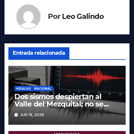
Por
Leo Galindo
Entrada relacionada
HIDALGO
NACIONAL
Dos sismos despiertan al
Valle del Mezquital; no se
reportan daños en Hidalgo
JUN 18, 2026