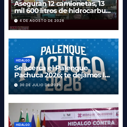
Aseguran 12 camionetas, 13
mil 600 litros de hidrocarburo
y dos vehículos robados en
4 DE AGOSTO DE 2026
Tula
HIDALGO
Se acerca el Palenque
Pachuca 2026; te dejamos la
cartelera completa, las
30 DE JULIO DE 2026
fechas y los precios
HIDALGO