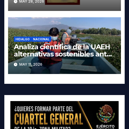
MAY 28, 2026
HIDALGO
NACIONAL
Analiza científica de la UAEH
alternativas sostenibles ante
crisis ambiental en Tula-
MAY 11, 2026
Tepeji