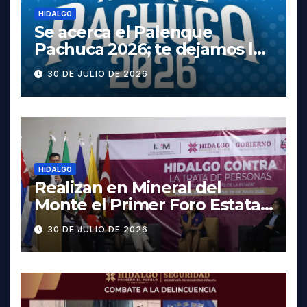
HIDALGO
Se acerca el Palenque
Pachuca 2026; te dejamos la
cartelera completa, las
30 DE JULIO DE 2026
fechas y los precios
HIDALGO
Realizan en Mineral del
Monte el Primer Foro Estatal
contra la Trata de Personas
30 DE JULIO DE 2026