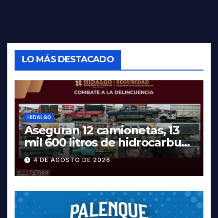
LO MÁS DESTACADO
HIDALGO
Aseguran 12 camionetas, 13
mil 600 litros de hidrocarburo
y dos vehículos robados en
4 DE AGOSTO DE 2026
Tula