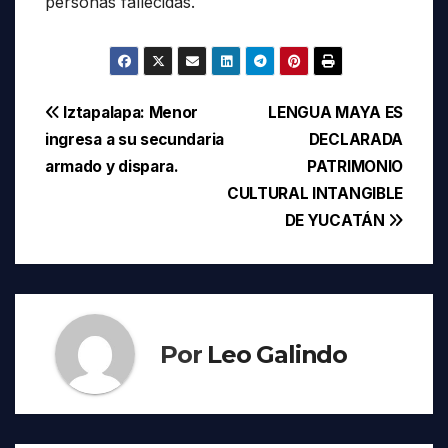
personas fallecidas.
Navegación
Iztapalapa: Menor
LENGUA MAYA ES
ingresa a su secundaria
DECLARADA
de
armado y dispara.
PATRIMONIO
entradas
CULTURAL INTANGIBLE
DE YUCATÁN
Por
Leo Galindo