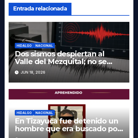
Entrada relacionada
HIDALGO
NACIONAL
Dos sismos despiertan al
Valle del Mezquital; no se
reportan daños en Hidalgo
JUN 18, 2026
HIDALGO
NACIONAL
En Tizayuca fue detenido un
hombre que era buscado por
autoridades de Oaxaca