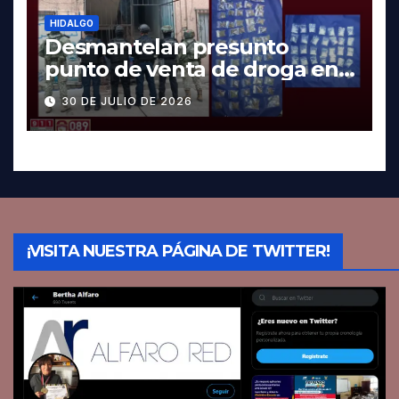
HIDALGO
Desmantelan presunto
punto de venta de droga en
Pachuca; hay dos detenidos
30 DE JULIO DE 2026
¡VISITA NUESTRA PÁGINA DE TWITTER!