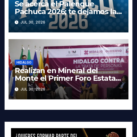
Se acerca el Palenque
Pachuca 2026; te dejamos la
cartelera completa, las fechas
JUL 30, 2026
y los precios
HIDALGO
Realizan en Mineral del
Monte el Primer Foro Estatal
contra la Trata de Personas
JUL 30, 2026