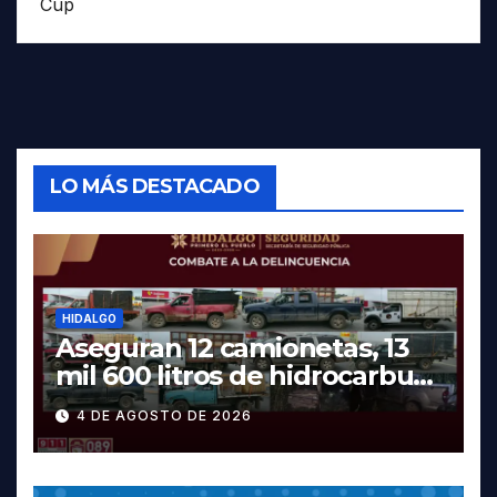
Cup
LO MÁS DESTACADO
HIDALGO
Aseguran 12 camionetas, 13
mil 600 litros de hidrocarburo
y dos vehículos robados en
4 DE AGOSTO DE 2026
Tula