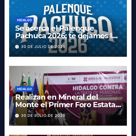
HIDALGO
Se acerca el Palenque
Pachuca 2026; te dejamos la
cartelera completa, las
30 DE JULIO DE 2026
fechas y los precios
HIDALGO
Realizan en Mineral del
Monte el Primer Foro Estatal
contra la Trata de Personas
30 DE JULIO DE 2026