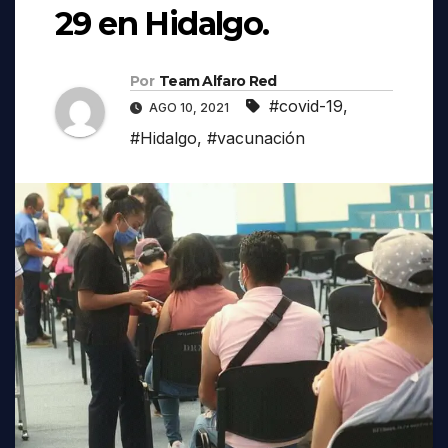
29 en Hidalgo.
Por
Team Alfaro Red
#covid-19
,
AGO 10, 2021
#Hidalgo
,
#vacunación