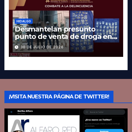
HIDALGO
Desmantelan presunto
punto de venta de droga en
Pachuca; hay dos detenidos
30 DE JULIO DE 2026
¡VISITA NUESTRA PÁGINA DE TWITTER!