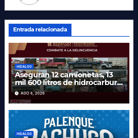
Entrada relacionada
HIDALGO
Aseguran 12 camionetas, 13
mil 600 litros de hidrocarburo
y dos vehículos robados en
AGO 4, 2026
Tula
HIDALGO