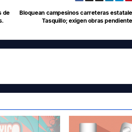
s de
Bloquean campesinos carreteras estatal
s.
Tasquillo; exigen obras pendient