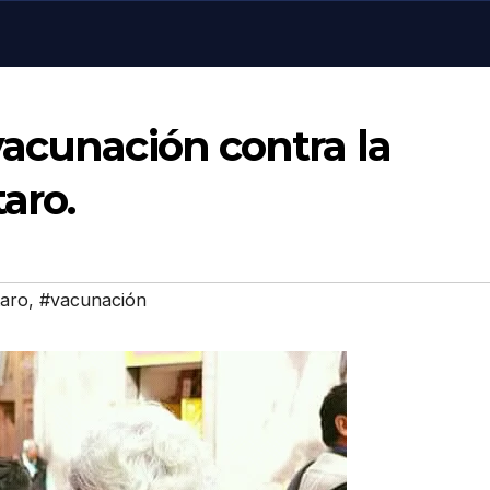
acunación contra la
aro.
taro
,
#vacunación