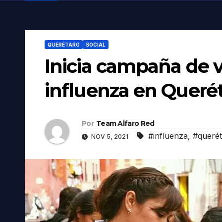
QUERÉTARO
SOCIAL
Inicia campaña de v
influenza en Querét
Por
Team Alfaro Red
#influenza
,
#queré
NOV 5, 2021