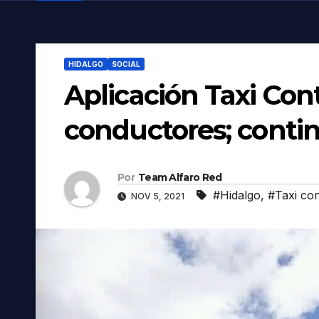
HIDALGO
SOCIAL
Aplicación Taxi Con
conductores; contin
Por
Team Alfaro Red
#Hidalgo
,
#Taxi con
NOV 5, 2021