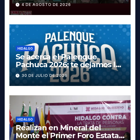
y dos vehículos robados en
4 DE AGOSTO DE 2026
Tula
HIDALGO
Se acerca el Palenque
Pachuca 2026; te dejamos la
cartelera completa, las
30 DE JULIO DE 2026
fechas y los precios
HIDALGO
Realizan en Mineral del
Monte el Primer Foro Estatal