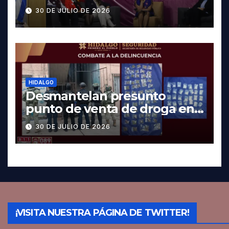
contra la Trata de Personas
30 DE JULIO DE 2026
HIDALGO
Desmantelan presunto
punto de venta de droga en
Pachuca; hay dos detenidos
30 DE JULIO DE 2026
¡VISITA NUESTRA PÁGINA DE TWITTER!