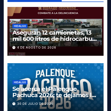
HIDALGO
Aseguran 12 camionetas, 13
mil 600 litros de hidrocarburo
y dos vehículos robados en
4 DE AGOSTO DE 2026
Tula
HIDALGO
Se acerca el Palenque
Pachuca 2026; te dejamos la
cartelera completa, las
30 DE JULIO DE 2026
fechas y los precios