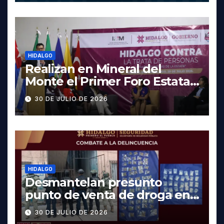
HIDALGO
Realizan en Mineral del
Monte el Primer Foro Estatal
contra la Trata de Personas
30 DE JULIO DE 2026
HIDALGO
Desmantelan presunto
punto de venta de droga en
Pachuca; hay dos detenidos
30 DE JULIO DE 2026