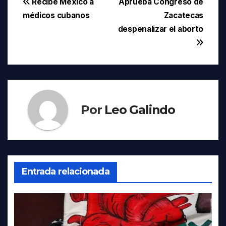
Navegación
Recibe México a
Aprueba Congreso de
médicos cubanos
Zacatecas
de
despenalizar el aborto
entradas
Por
Leo Galindo
Entrada relacionada