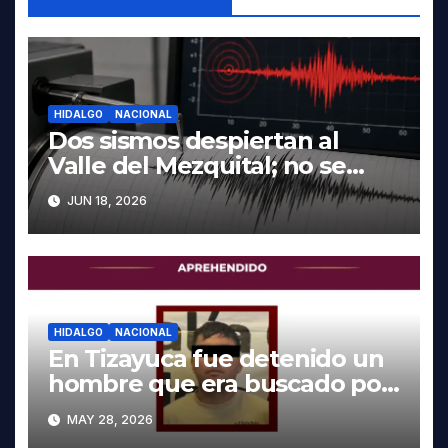
HIDALGO
NACIONAL
Dos sismos despiertan al
Valle del Mezquital; no se
reportan daños en Hidalgo
JUN 18, 2026
HIDALGO
NACIONAL
En Tizayuca fue detenido un
hombre que era buscado por
autoridades de Oaxaca
MAY 28, 2026