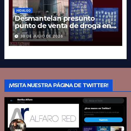
HIDALGO
Desmantelan presunto
punto de venta de droga en
Pachuca; hay dos detenidos
30 DE JULIO DE 2026
¡VISITA NUESTRA PÁGINA DE TWITTER!