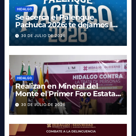
HIDALGO
Se acerca el Palenque
Pachuca 2026; te dejamos la
cartelera completa, las
30 DE JULIO DE 2026
fechas y los precios
HIDALGO
Realizan en Mineral del
Monte el Primer Foro Estatal
contra la Trata de Personas
30 DE JULIO DE 2026