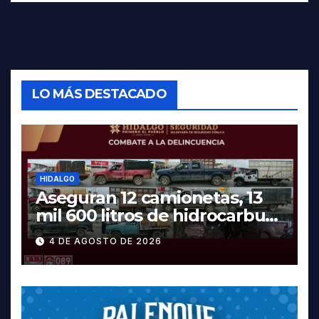
LO MÁS DESTACADO
HIDALGO
Aseguran 12 camionetas, 13
mil 600 litros de hidrocarburo
y dos vehículos robados en
4 DE AGOSTO DE 2026
Tula